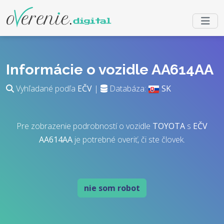
Informácie o vozidle AA614AA
Vyhľadané podľa
EČV
|
Databáza:
SK
Pre zobrazenie podrobností o vozidle
TOYOTA
s
EČV
AA614AA
je potrebné overiť, či ste človek.
nie som robot