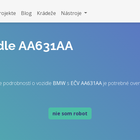
rojekte
Blog
Krádeže
Nástroje
idle AA631AA
e podrobností o vozidle
BMW
s
EČV
AA631AA
je potrebné overiť
nie som robot