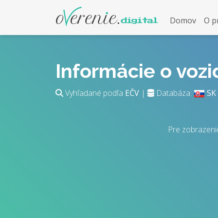
Domov
O p
Informácie o voz
Vyhľadané podľa
EČV
|
Databáza:
SK
Pre zobrazeni