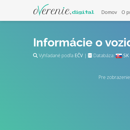
Domov
O p
Informácie o voz
Vyhľadané podľa
EČV
|
Databáza:
SK
Pre zobrazenie