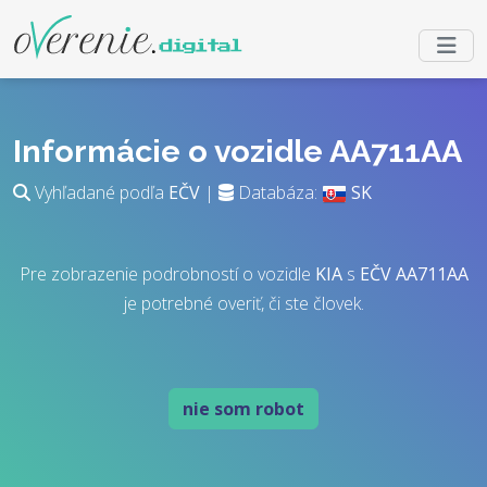
Informácie o vozidle AA711AA
Vyhľadané podľa
EČV
|
Databáza:
SK
Pre zobrazenie podrobností o vozidle
KIA
s
EČV
AA711AA
je potrebné overiť, či ste človek.
nie som robot