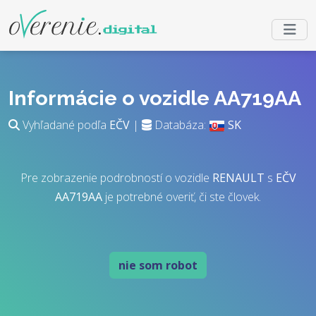
Informácie o vozidle AA719AA
Vyhľadané podľa
EČV
|
Databáza:
SK
Pre zobrazenie podrobností o vozidle
RENAULT
s
EČV
AA719AA
je potrebné overiť, či ste človek.
nie som robot