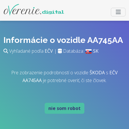
Informácie o vozidle AA745AA
Vyhľadané podľa
EČV
|
Databáza:
SK
Pre zobrazenie podrobností o vozidle
ŠKODA
s
EČV
AA745AA
je potrebné overiť, či ste človek.
nie som robot