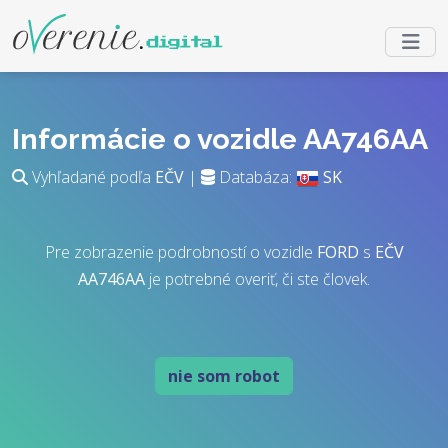
Informácie o vozidle AA746AA
Vyhľadané podľa
EČV
|
Databáza:
SK
Pre zobrazenie podrobností o vozidle
FORD
s
EČV
AA746AA
je potrebné overiť, či ste človek.
nie som robot