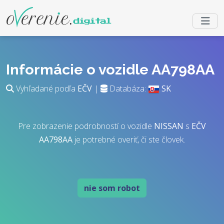
Informácie o vozidle AA798AA
Vyhľadané podľa
EČV
|
Databáza:
SK
Pre zobrazenie podrobností o vozidle
NISSAN
s
EČV
AA798AA
je potrebné overiť, či ste človek.
nie som robot