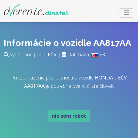
Informácie o vozidle AA817AA
Vyhľadané podľa
EČV
|
Databáza:
SK
Pre zobrazenie podrobností o vozidle
HONDA
s
EČV
AA817AA
je potrebné overiť, či ste človek.
nie som robot