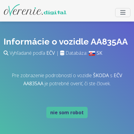
Informácie o vozidle AA835AA
Vyhľadané podľa
EČV
|
Databáza:
SK
Pre zobrazenie podrobností o vozidle
ŠKODA
s
EČV
AA835AA
je potrebné overiť, či ste človek.
nie som robot