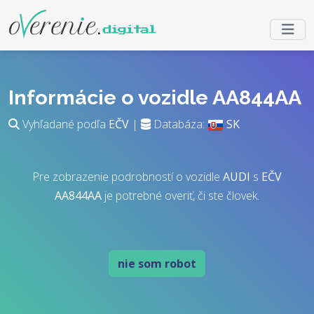
Informácie o vozidle AA844AA
Vyhľadané podľa
EČV
|
Databáza:
SK
Pre zobrazenie podrobností o vozidle
AUDI
s
EČV
AA844AA
je potrebné overiť, či ste človek.
nie som robot