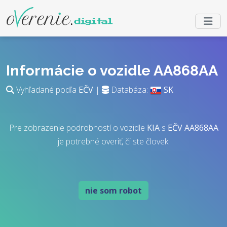
Informácie o vozidle AA868AA
Vyhľadané podľa
EČV
|
Databáza:
SK
Pre zobrazenie podrobností o vozidle
KIA
s
EČV
AA868AA
je potrebné overiť, či ste človek.
nie som robot