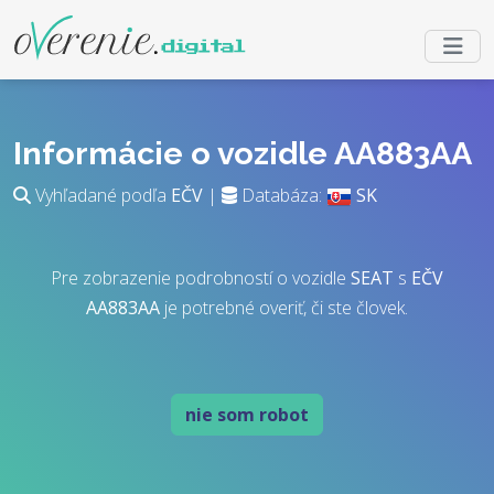
Informácie o vozidle AA883AA
Vyhľadané podľa
EČV
|
Databáza:
SK
Pre zobrazenie podrobností o vozidle
SEAT
s
EČV
AA883AA
je potrebné overiť, či ste človek.
nie som robot