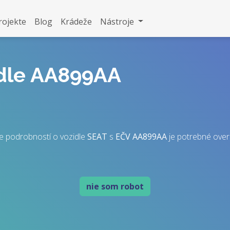
rojekte
Blog
Krádeže
Nástroje
idle AA899AA
e podrobností o vozidle
SEAT
s
EČV
AA899AA
je potrebné overiť
nie som robot