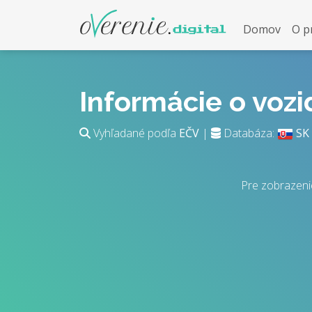
Domov
O p
Informácie o voz
Vyhľadané podľa
EČV
|
Databáza:
SK
Pre zobrazeni