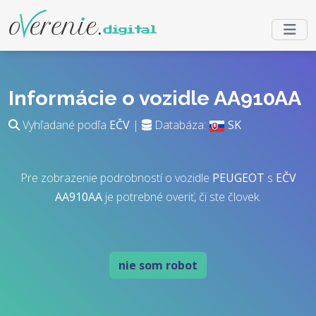
Informácie o vozidle AA910AA
Vyhľadané podľa
EČV
|
Databáza:
SK
Pre zobrazenie podrobností o vozidle
PEUGEOT
s
EČV
AA910AA
je potrebné overiť, či ste človek.
nie som robot