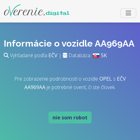
Informácie o vozidle AA969AA
Vyhľadané podľa
EČV
|
Databáza:
SK
Pre zobrazenie podrobností o vozidle
OPEL
s
EČV
AA969AA
je potrebné overiť, či ste človek.
nie som robot