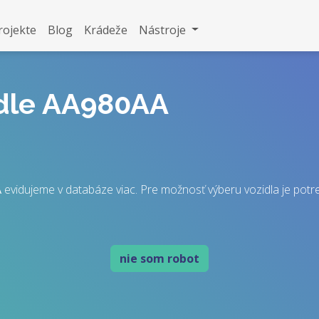
rojekte
Blog
Krádeže
Nástroje
idle AA980AA
A
evidujeme v databáze viac. Pre možnosť výberu vozidla je potreb
nie som robot