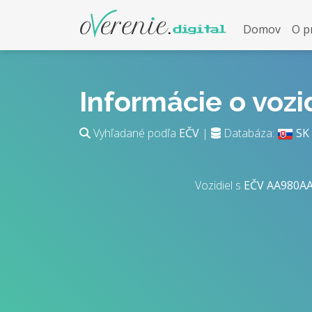
Domov
O p
Informácie o voz
Vyhľadané podľa
EČV
|
Databáza:
SK
Vozidiel s
EČV
AA980A