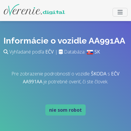
Informácie o vozidle AA991AA
Vyhľadané podľa
EČV
|
Databáza:
SK
Pre zobrazenie podrobností o vozidle
ŠKODA
s
EČV
AA991AA
je potrebné overiť, či ste človek.
nie som robot