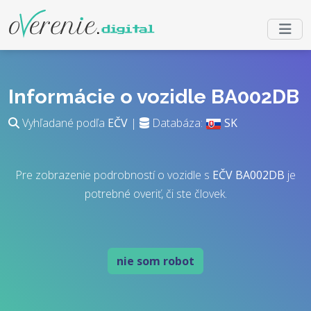
Informácie o vozidle BA002DB
Vyhľadané podľa
EČV
|
Databáza:
SK
Pre zobrazenie podrobností o vozidle s
EČV
BA002DB
je
potrebné overiť, či ste človek.
nie som robot