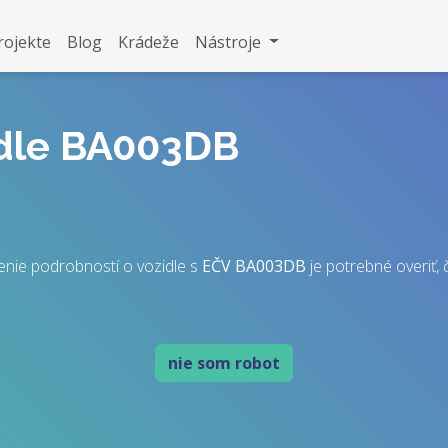
rojekte
Blog
Krádeže
Nástroje
idle BA003DB
nie podrobností o vozidle s
EČV
BA003DB
je potrebné overiť, č
nie som robot