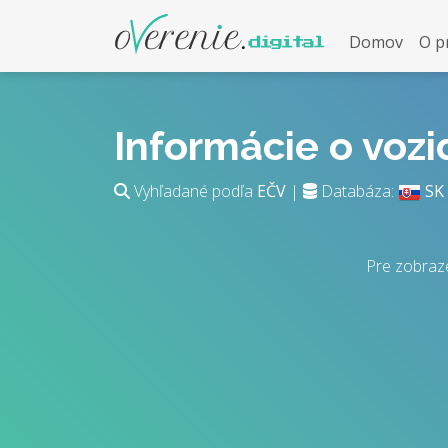
Domov
O p
Informácie o voz
Vyhľadané podľa
EČV
|
Databáza:
SK
Pre zobraze