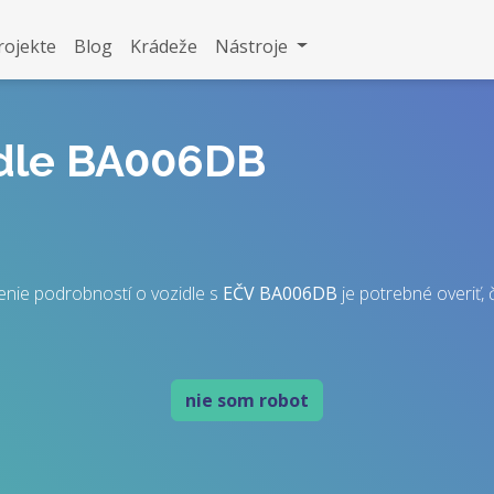
rojekte
Blog
Krádeže
Nástroje
idle BA006DB
nie podrobností o vozidle s
EČV
BA006DB
je potrebné overiť, č
nie som robot