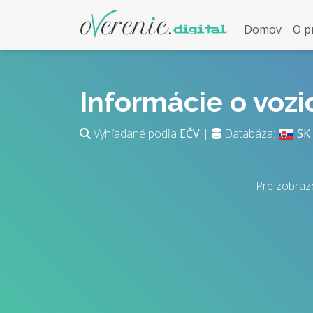
Domov
O p
Informácie o voz
Vyhľadané podľa
EČV
|
Databáza:
SK
Pre zobraze