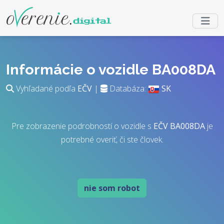
Informácie o vozidle BA008DA
Vyhľadané podľa
EČV
|
Databáza:
SK
Pre zobrazenie podrobností o vozidle s
EČV
BA008DA
je
potrebné overiť, či ste človek.
nie som robot