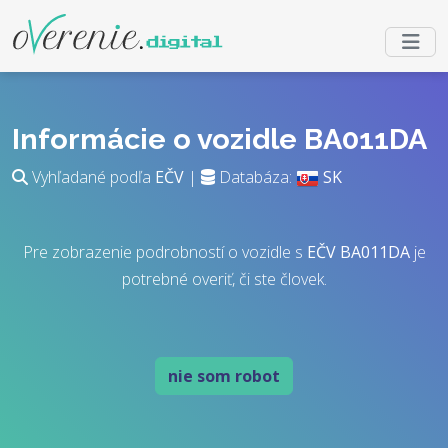
Informácie o vozidle BA011DA
Vyhľadané podľa
EČV
|
Databáza:
SK
Pre zobrazenie podrobností o vozidle s
EČV
BA011DA
je
potrebné overiť, či ste človek.
nie som robot