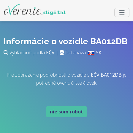
Informácie o vozidle BA012DB
Vyhľadané podľa
EČV
|
Databáza:
SK
Pre zobrazenie podrobností o vozidle s
EČV
BA012DB
je
potrebné overiť, či ste človek.
nie som robot