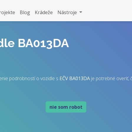
rojekte
Blog
Krádeže
Nástroje
idle BA013DA
enie podrobností o vozidle s
EČV
BA013DA
je potrebné overiť, č
nie som robot