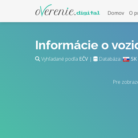
Domov
O p
Informácie o voz
Vyhľadané podľa
EČV
|
Databáza:
SK
Pre zobraz