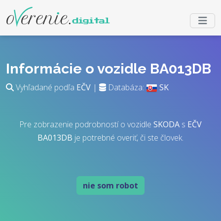
Informácie o vozidle BA013DB
Vyhľadané podľa
EČV
|
Databáza:
SK
Pre zobrazenie podrobností o vozidle
SKODA
s
EČV
BA013DB
je potrebné overiť, či ste človek.
nie som robot