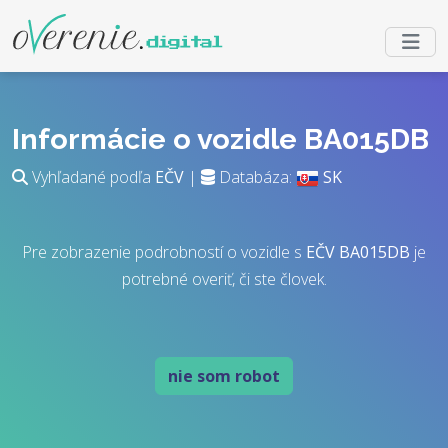
Informácie o vozidle BA015DB
Vyhľadané podľa
EČV
|
Databáza:
SK
Pre zobrazenie podrobností o vozidle s
EČV
BA015DB
je
potrebné overiť, či ste človek.
nie som robot