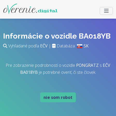
Informácie o vozidle BA018YB
Vyhľadané podľa
EČV
|
Databáza:
SK
Pre zobrazenie podrobností o vozidle
PONGRATZ
s
EČV
BA018YB
je potrebné overiť, či ste človek.
nie som robot