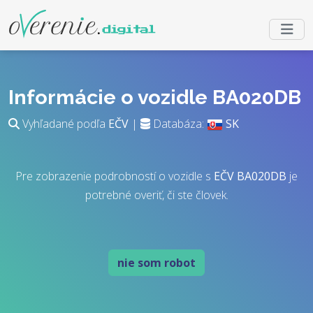
Informácie o vozidle BA020DB
Vyhľadané podľa
EČV
|
Databáza:
SK
Pre zobrazenie podrobností o vozidle s
EČV
BA020DB
je
potrebné overiť, či ste človek.
nie som robot