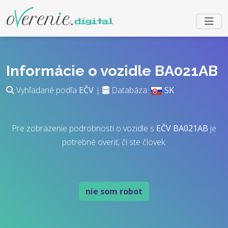
Informácie o vozidle BA021AB
Vyhľadané podľa
EČV
|
Databáza:
SK
Pre zobrazenie podrobností o vozidle s
EČV
BA021AB
je
potrebné overiť, či ste človek.
nie som robot