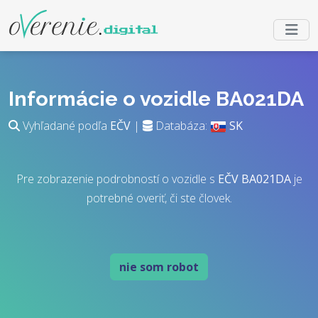
Informácie o vozidle BA021DA
Vyhľadané podľa
EČV
|
Databáza:
SK
Pre zobrazenie podrobností o vozidle s
EČV
BA021DA
je
potrebné overiť, či ste človek.
nie som robot