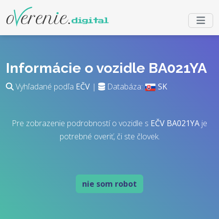
Informácie o vozidle BA021YA
Vyhľadané podľa
EČV
|
Databáza:
SK
Pre zobrazenie podrobností o vozidle s
EČV
BA021YA
je
potrebné overiť, či ste človek.
nie som robot