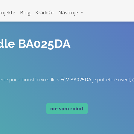
rojekte
Blog
Krádeže
Nástroje
idle BA025DA
enie podrobností o vozidle s
EČV
BA025DA
je potrebné overiť, č
nie som robot