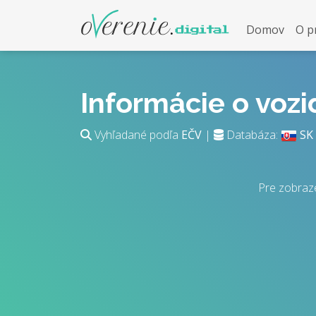
Domov
O p
Informácie o voz
Vyhľadané podľa
EČV
|
Databáza:
SK
Pre zobraz