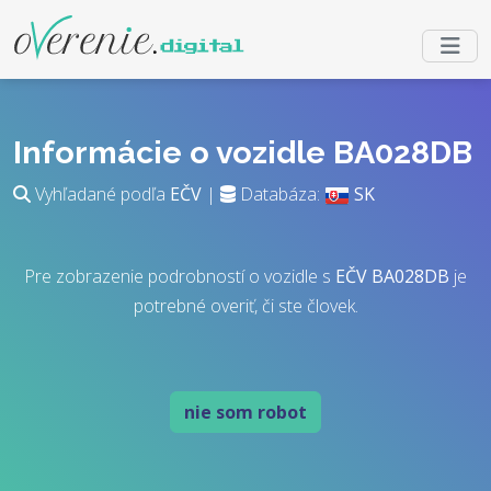
Informácie o vozidle BA028DB
Vyhľadané podľa
EČV
|
Databáza:
SK
Pre zobrazenie podrobností o vozidle s
EČV
BA028DB
je
potrebné overiť, či ste človek.
nie som robot