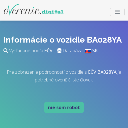
Informácie o vozidle BA028YA
Vyhľadané podľa
EČV
|
Databáza:
SK
Pre zobrazenie podrobností o vozidle s
EČV
BA028YA
je
potrebné overiť, či ste človek.
nie som robot