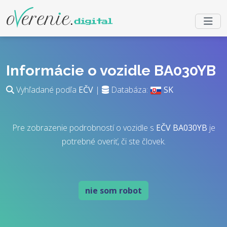
Informácie o vozidle BA030YB
Vyhľadané podľa
EČV
|
Databáza:
SK
Pre zobrazenie podrobností o vozidle s
EČV
BA030YB
je
potrebné overiť, či ste človek.
nie som robot