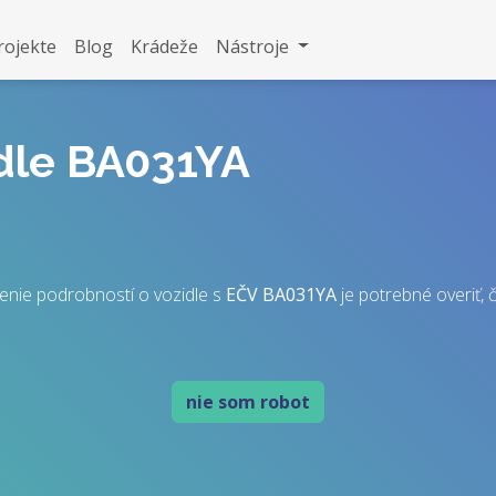
rojekte
Blog
Krádeže
Nástroje
idle BA031YA
enie podrobností o vozidle s
EČV
BA031YA
je potrebné overiť, č
nie som robot