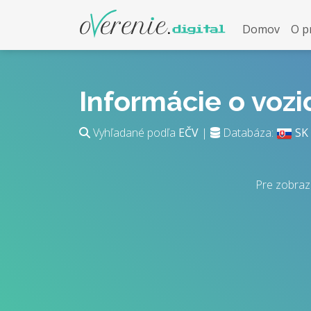
Domov
O p
Informácie o voz
Vyhľadané podľa
EČV
|
Databáza:
SK
Pre zobraz