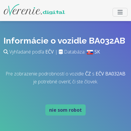
Informácie o vozidle BA032AB
Vyhľadané podľa
EČV
|
Databáza:
SK
Pre zobrazenie podrobností o vozidle
ČZ
s
EČV
BA032AB
je potrebné overiť, či ste človek.
nie som robot