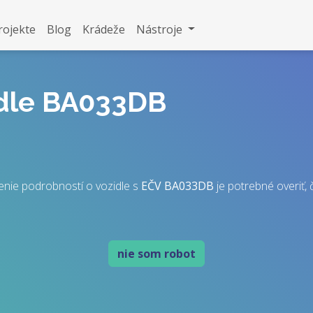
rojekte
Blog
Krádeže
Nástroje
idle BA033DB
nie podrobností o vozidle s
EČV
BA033DB
je potrebné overiť, č
nie som robot