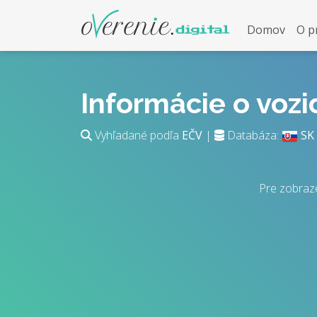
Domov
O p
Informácie o voz
Vyhľadané podľa
EČV
|
Databáza:
SK
Pre zobraze