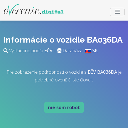
Informácie o vozidle BA036DA
Vyhľadané podľa
EČV
|
Databáza:
SK
Pre zobrazenie podrobností o vozidle s
EČV
BA036DA
je
potrebné overiť, či ste človek.
nie som robot