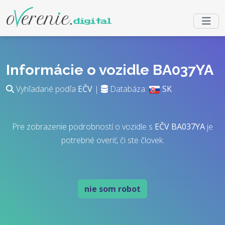
Informácie o vozidle BA037YA
Vyhľadané podľa
EČV
|
Databáza:
SK
Pre zobrazenie podrobností o vozidle s
EČV
BA037YA
je
potrebné overiť, či ste človek.
nie som robot