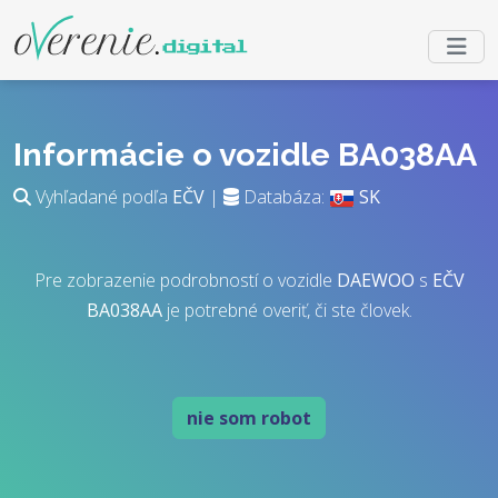
Informácie o vozidle BA038AA
Vyhľadané podľa
EČV
|
Databáza:
SK
Pre zobrazenie podrobností o vozidle
DAEWOO
s
EČV
BA038AA
je potrebné overiť, či ste človek.
nie som robot