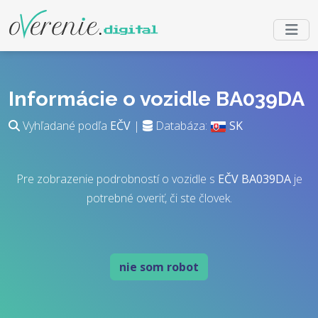
Informácie o vozidle BA039DA
Vyhľadané podľa
EČV
|
Databáza:
SK
Pre zobrazenie podrobností o vozidle s
EČV
BA039DA
je
potrebné overiť, či ste človek.
nie som robot