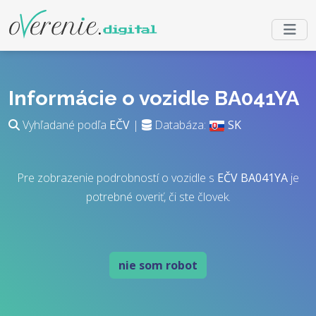
Informácie o vozidle BA041YA
Vyhľadané podľa
EČV
|
Databáza:
SK
Pre zobrazenie podrobností o vozidle s
EČV
BA041YA
je
potrebné overiť, či ste človek.
nie som robot