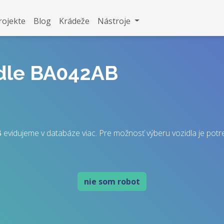
rojekte
Blog
Krádeže
Nástroje
idle BA042AB
B
evidujeme v databáze viac. Pre možnosť výberu vozidla je potreb
nie som robot