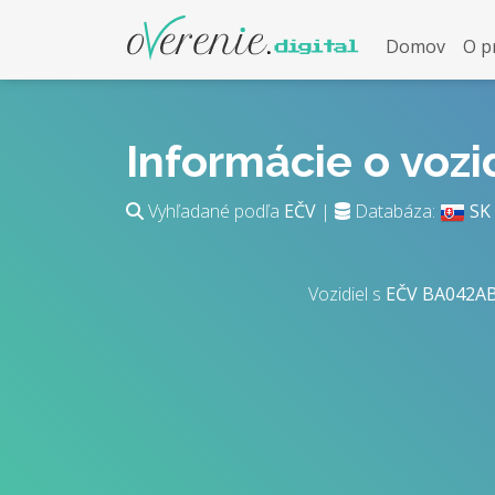
Domov
O p
Informácie o voz
Vyhľadané podľa
EČV
|
Databáza:
SK
Vozidiel s
EČV
BA042A