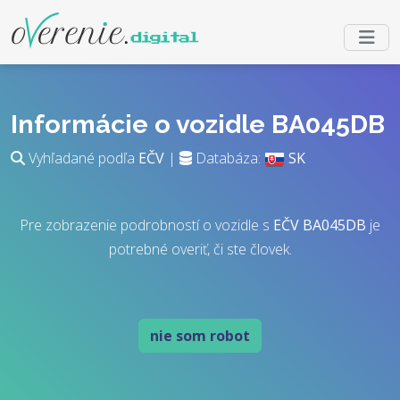
Informácie o vozidle BA045DB
Vyhľadané podľa
EČV
|
Databáza:
SK
Pre zobrazenie podrobností o vozidle s
EČV
BA045DB
je
potrebné overiť, či ste človek.
nie som robot