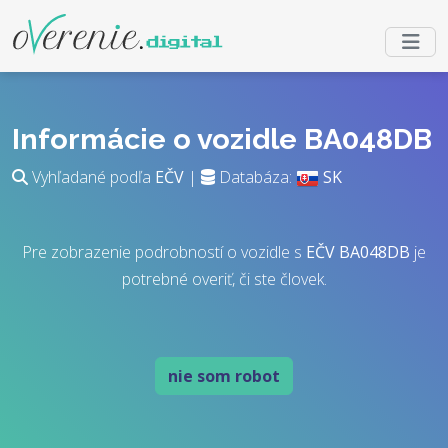
Informácie o vozidle BA048DB
Vyhľadané podľa
EČV
|
Databáza:
SK
Pre zobrazenie podrobností o vozidle s
EČV
BA048DB
je
potrebné overiť, či ste človek.
nie som robot