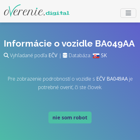
Informácie o vozidle BA049AA
Vyhľadané podľa
EČV
|
Databáza:
SK
Pre zobrazenie podrobností o vozidle s
EČV
BA049AA
je
potrebné overiť, či ste človek.
nie som robot