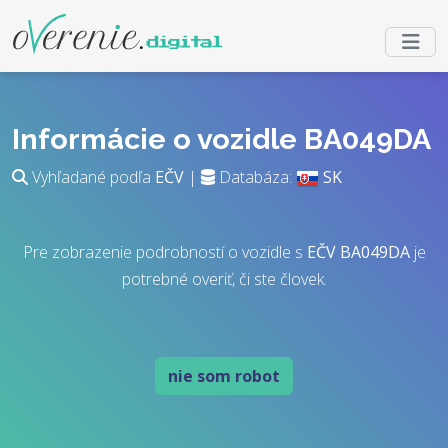
Informácie o vozidle BA049DA
Vyhľadané podľa
EČV
|
Databáza:
SK
Pre zobrazenie podrobností o vozidle s
EČV
BA049DA
je
potrebné overiť, či ste človek.
nie som robot