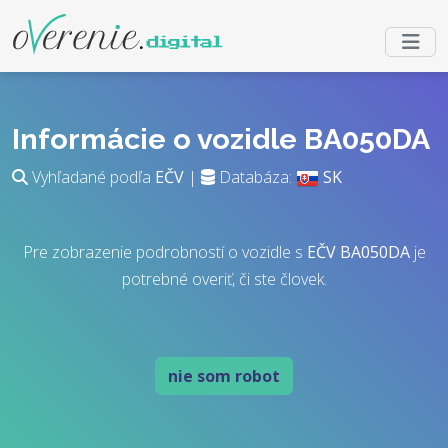
Informácie o vozidle BA050DA
Vyhľadané podľa
EČV
|
Databáza:
SK
Pre zobrazenie podrobností o vozidle s
EČV
BA050DA
je
potrebné overiť, či ste človek.
nie som robot